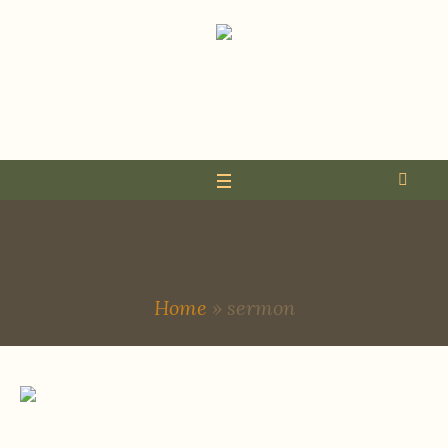
Event tag:
sermon
Home
»
sermon